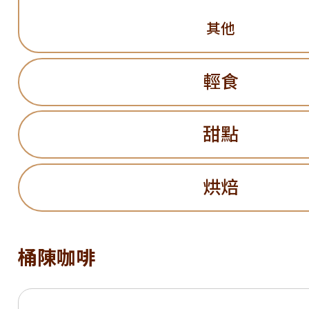
其他
輕食
甜點
烘焙
桶陳咖啡