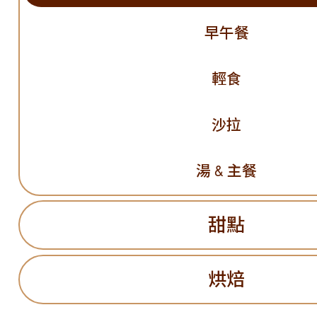
早午餐
輕食
沙拉
湯 & 主餐
甜點
烘焙