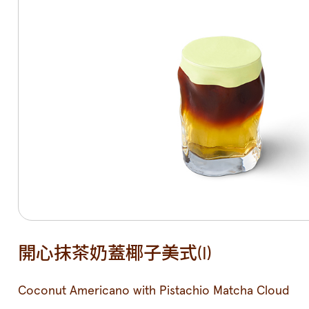
開心抹茶奶蓋椰子美式(I)
Coconut Americano with Pistachio Matcha Cloud