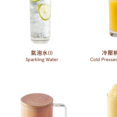
氣泡水(I)
冷壓柳
Sparkling Water
Cold Presse